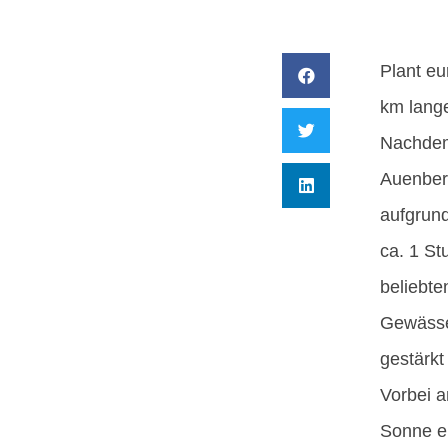
Plant eu
km lange
Nachdem 
Auenbere
aufgrund
ca. 1 St
beliebte
Gewässe
gestärkt
Vorbei a
Sonne en