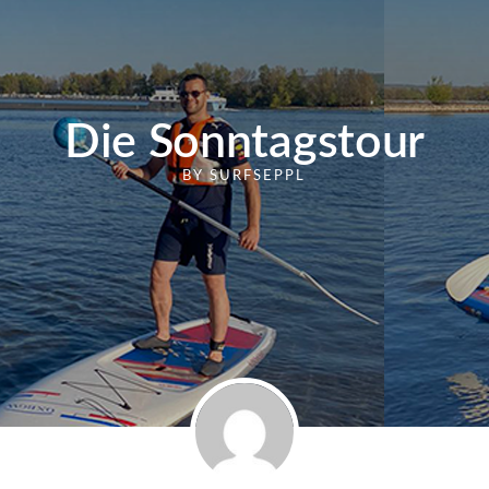
Die Sonntagstour
BY
SURFSEPPL